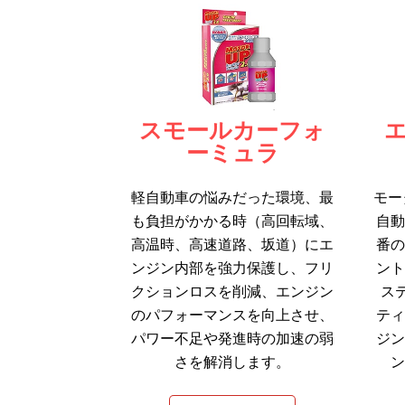
スモールカーフォ
ーミュラ
軽自動車の悩みだった環境、最
モー
も負担がかかる時（高回転域、
自
高温時、高速道路、坂道）にエ
番
ンジン内部を強力保護し、フリ
ン
クションロスを削減、エンジン
ステ
のパフォーマンスを向上させ、
テ
パワー不足や発進時の加速の弱
ジ
さを解消します。